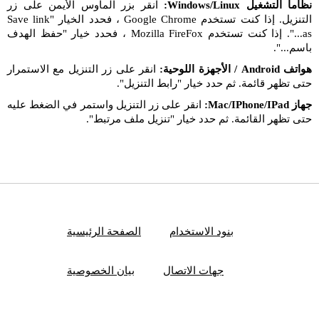
نظاما التشغيل Windows/Linux:
انقر بزر الماوس الأيمن على زر
التنزيل. إذا كنت تستخدم Google Chrome ، فحدد الخيار "Save link
as...". إذا كنت تستخدم Mozilla FireFox ، فحدد خيار "حفظ الهدف
باسم...".
هواتف Android / الأجهزة اللوحية:
انقر على زر التنزيل مع الاستمرار
حتى تظهر قائمة. ثم حدد خيار "رابط التنزيل".
جهاز Mac/IPhone/IPad:
انقر على زر التنزيل واستمر في الضغط عليه
حتى تظهر القائمة. ثم حدد خيار "تنزيل ملف مرتبط".
بنود الاستخدام
الصفحة الرئيسية
جهات الاتصال
بيان الخصوصية