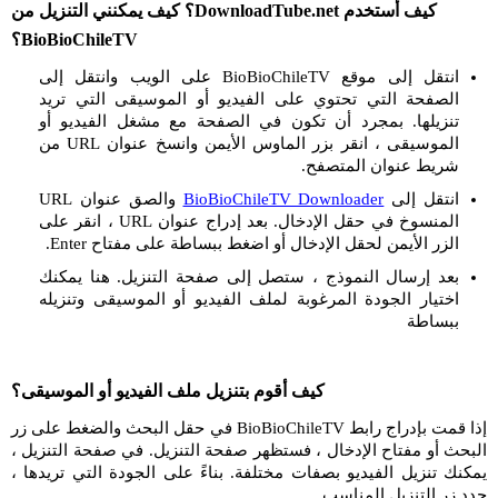
كيف أستخدم DownloadTube.net؟ كيف يمكنني التنزيل من
BioBioChileTV؟
انتقل إلى موقع BioBioChileTV على الويب وانتقل إلى
الصفحة التي تحتوي على الفيديو أو الموسيقى التي تريد
تنزيلها. بمجرد أن تكون في الصفحة مع مشغل الفيديو أو
الموسيقى ، انقر بزر الماوس الأيمن وانسخ عنوان URL من
شريط عنوان المتصفح.
انتقل إلى
BioBioChileTV Downloader
والصق عنوان URL
المنسوخ في حقل الإدخال. بعد إدراج عنوان URL ، انقر على
الزر الأيمن لحقل الإدخال أو اضغط ببساطة على مفتاح Enter.
بعد إرسال النموذج ، ستصل إلى صفحة التنزيل. هنا يمكنك
اختيار الجودة المرغوبة لملف الفيديو أو الموسيقى وتنزيله
ببساطة
كيف أقوم بتنزيل ملف الفيديو أو الموسيقى؟
إذا قمت بإدراج رابط BioBioChileTV في حقل البحث والضغط على زر
البحث أو مفتاح الإدخال ، فستظهر صفحة التنزيل. في صفحة التنزيل ،
يمكنك تنزيل الفيديو بصفات مختلفة. بناءً على الجودة التي تريدها ،
حدد زر التنزيل المناسب.