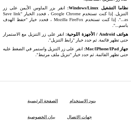
نظاما التشغيل Windows/Linux:
انقر بزر الماوس الأيمن على زر
التنزيل. إذا كنت تستخدم Google Chrome ، فحدد الخيار "Save link
as...". إذا كنت تستخدم Mozilla FireFox ، فحدد خيار "حفظ الهدف
باسم...".
هواتف Android / الأجهزة اللوحية:
انقر على زر التنزيل مع الاستمرار
حتى تظهر قائمة. ثم حدد خيار "رابط التنزيل".
جهاز Mac/IPhone/IPad:
انقر على زر التنزيل واستمر في الضغط عليه
حتى تظهر القائمة. ثم حدد خيار "تنزيل ملف مرتبط".
بنود الاستخدام
الصفحة الرئيسية
جهات الاتصال
بيان الخصوصية