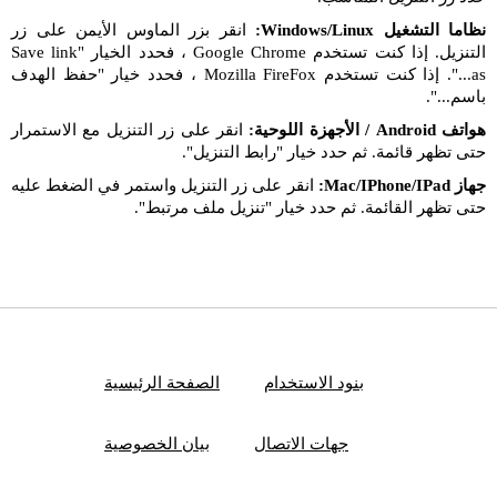
نظاما التشغيل Windows/Linux:
انقر بزر الماوس الأيمن على زر
التنزيل. إذا كنت تستخدم Google Chrome ، فحدد الخيار "Save link
as...". إذا كنت تستخدم Mozilla FireFox ، فحدد خيار "حفظ الهدف
باسم...".
هواتف Android / الأجهزة اللوحية:
انقر على زر التنزيل مع الاستمرار
حتى تظهر قائمة. ثم حدد خيار "رابط التنزيل".
جهاز Mac/IPhone/IPad:
انقر على زر التنزيل واستمر في الضغط عليه
حتى تظهر القائمة. ثم حدد خيار "تنزيل ملف مرتبط".
بنود الاستخدام
الصفحة الرئيسية
جهات الاتصال
بيان الخصوصية