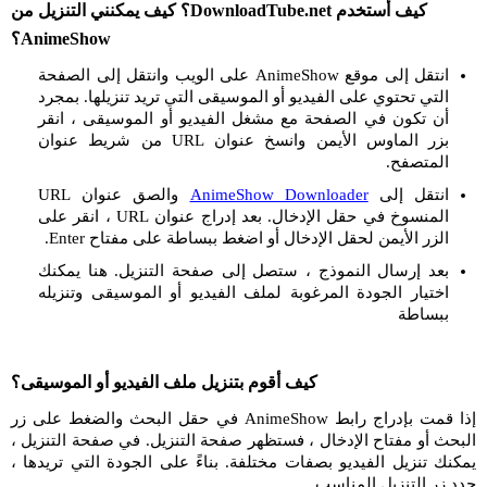
كيف أستخدم DownloadTube.net؟ كيف يمكنني التنزيل من
AnimeShow؟
انتقل إلى موقع AnimeShow على الويب وانتقل إلى الصفحة
التي تحتوي على الفيديو أو الموسيقى التي تريد تنزيلها. بمجرد
أن تكون في الصفحة مع مشغل الفيديو أو الموسيقى ، انقر
بزر الماوس الأيمن وانسخ عنوان URL من شريط عنوان
المتصفح.
انتقل إلى
AnimeShow Downloader
والصق عنوان URL
المنسوخ في حقل الإدخال. بعد إدراج عنوان URL ، انقر على
الزر الأيمن لحقل الإدخال أو اضغط ببساطة على مفتاح Enter.
بعد إرسال النموذج ، ستصل إلى صفحة التنزيل. هنا يمكنك
اختيار الجودة المرغوبة لملف الفيديو أو الموسيقى وتنزيله
ببساطة
كيف أقوم بتنزيل ملف الفيديو أو الموسيقى؟
إذا قمت بإدراج رابط AnimeShow في حقل البحث والضغط على زر
البحث أو مفتاح الإدخال ، فستظهر صفحة التنزيل. في صفحة التنزيل ،
يمكنك تنزيل الفيديو بصفات مختلفة. بناءً على الجودة التي تريدها ،
حدد زر التنزيل المناسب.