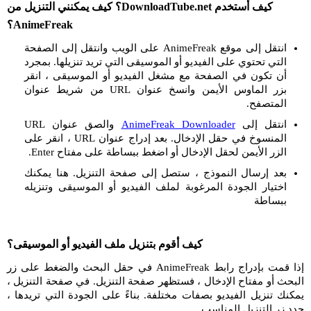
كيف أستخدم DownloadTube.net؟ كيف يمكنني التنزيل من
AnimeFreak؟
انتقل إلى موقع AnimeFreak على الويب وانتقل إلى الصفحة
التي تحتوي على الفيديو أو الموسيقى التي تريد تنزيلها. بمجرد
أن تكون في الصفحة مع مشغل الفيديو أو الموسيقى ، انقر
بزر الماوس الأيمن وانسخ عنوان URL من شريط عنوان
المتصفح.
انتقل إلى
AnimeFreak Downloader
والصق عنوان URL
المنسوخ في حقل الإدخال. بعد إدراج عنوان URL ، انقر على
الزر الأيمن لحقل الإدخال أو اضغط ببساطة على مفتاح Enter.
بعد إرسال النموذج ، ستصل إلى صفحة التنزيل. هنا يمكنك
اختيار الجودة المرغوبة لملف الفيديو أو الموسيقى وتنزيله
ببساطة
كيف أقوم بتنزيل ملف الفيديو أو الموسيقى؟
إذا قمت بإدراج رابط AnimeFreak في حقل البحث والضغط على زر
البحث أو مفتاح الإدخال ، فستظهر صفحة التنزيل. في صفحة التنزيل ،
يمكنك تنزيل الفيديو بصفات مختلفة. بناءً على الجودة التي تريدها ،
حدد زر التنزيل المناسب.