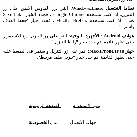
نظاما التشغيل Windows/Linux:
انقر بزر الماوس الأيمن على زر
التنزيل. إذا كنت تستخدم Google Chrome ، فحدد الخيار "Save link
as...". إذا كنت تستخدم Mozilla FireFox ، فحدد خيار "حفظ الهدف
باسم...".
هواتف Android / الأجهزة اللوحية:
انقر على زر التنزيل مع الاستمرار
حتى تظهر قائمة. ثم حدد خيار "رابط التنزيل".
جهاز Mac/IPhone/IPad:
انقر على زر التنزيل واستمر في الضغط عليه
حتى تظهر القائمة. ثم حدد خيار "تنزيل ملف مرتبط".
بنود الاستخدام
الصفحة الرئيسية
جهات الاتصال
بيان الخصوصية