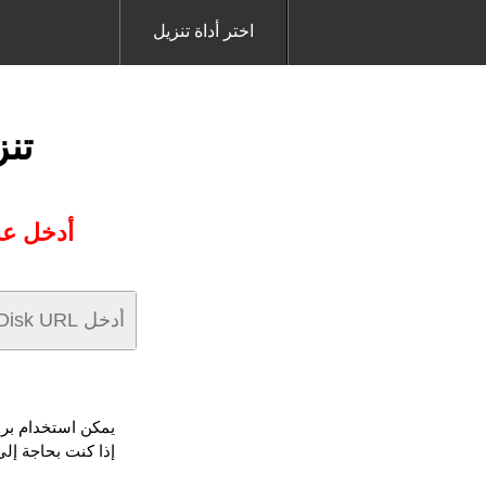
اختر أداة تنزيل
تنز
أدخل عنوان URL YandexDisk الذي تريد 
يمكن استخدام برنامج YandexDisk Downloader لتحويل وتنزيل الفيديو أو الموسيقى
إذا كنت بحاجة إلى