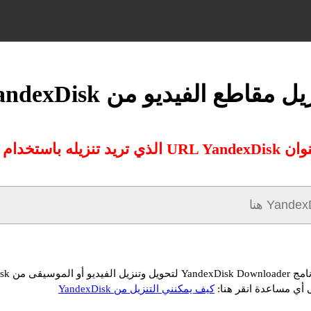
يل مقاطع الفيديو من YandexDisk
تنزيله باستخدام محولنا:
 من YandexDisk مجانًا
 أي مساعدة انقر هنا:
كيف يمكنني التنزيل من YandexDisk