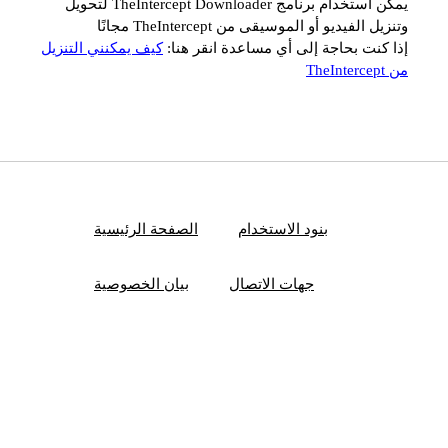
يمكن استخدام برنامج TheIntercept Downloader لتحويل
وتنزيل الفيديو أو الموسيقى من TheIntercept مجانًا
إذا كنت بحاجة إلى أي مساعدة انقر هنا:
كيف يمكنني التنزيل
من TheIntercept
بنود الاستخدام
الصفحة الرئيسية
جهات الاتصال
بيان الخصوصية