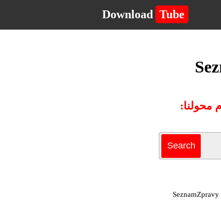
Download
Tube
يمكن استخدام برنامج SeznamZpravy Downloader لتحويل وتنزيل الفيديو أو الموسيقى من SeznamZpravy