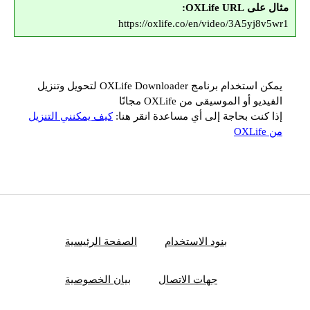
مثال على OXLife URL:
https://oxlife.co/en/video/3A5yj8v5wr1
يمكن استخدام برنامج OXLife Downloader لتحويل وتنزيل
الفيديو أو الموسيقى من OXLife مجانًا
إذا كنت بحاجة إلى أي مساعدة انقر هنا:
كيف يمكنني التنزيل
من OXLife
بنود الاستخدام
الصفحة الرئيسية
جهات الاتصال
بيان الخصوصية