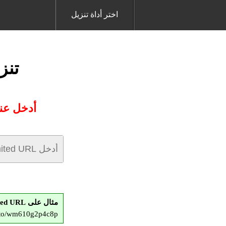
اختر أداة تنزيل
تنزي
أدخل عنوان URL GoUnlimited الذي تريد تن
مثال على GoUnlimited URL:
d.to/wm610g2p4c8p