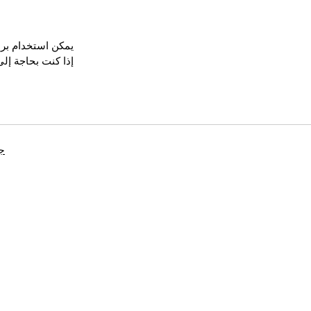
يمكن استخدام برنامج Drama Downloader لتحويل وتنزيل الفيديو أو الموسي
إذا كنت بحاجة إلى
جه